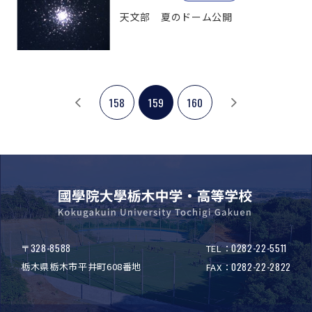
天文部 夏のドーム公開
158
159
160
328-8588
0282-22-5511
〒
TEL：
栃木県栃木市平井町608番地
0282-22-2822
FAX：