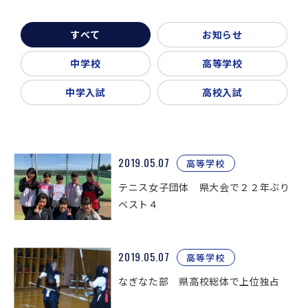
新着情報
入試説明会・学校見学
すべて
お知らせ
お問い合わせ・資料請求
父母会
同窓会
ご利用ガイド
中学校
高等学校
リンク集
中学入試
高校入試
2019.05.07
高等学校
テニス女子団体 県大会で２２年ぶり
ベスト４
2019.05.07
高等学校
なぎなた部 県高校総体で上位独占