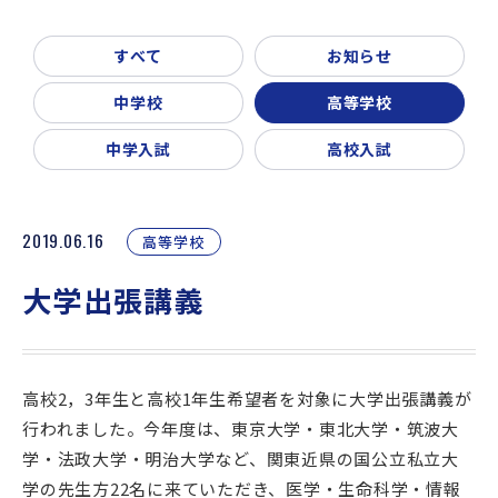
新着情報
入試説明会・学校見学
すべて
お知らせ
お問い合わせ・資料請求
父母会
同窓会
ご利用ガイド
中学校
高等学校
リンク集
中学入試
高校入試
2019.06.16
高等学校
大学出張講義
高校2，3年生と高校1年生希望者を対象に大学出張講義が
行われました。今年度は、東京大学・東北大学・筑波大
学・法政大学・明治大学など、関東近県の国公立私立大
学の先生方22名に来ていただき、医学・生命科学・情報