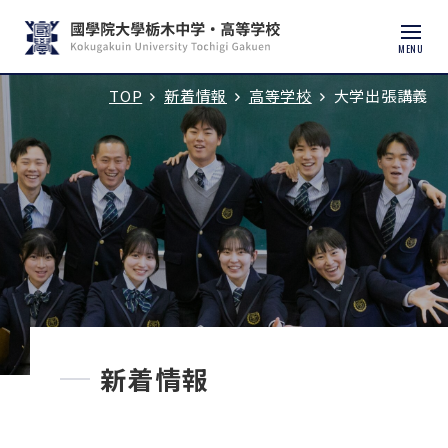
MENU
TOP
新着情報
高等学校
大学出張講義
入試説明会・学校見学
学校紹介
中学校
高等学校
中学入試
新着情報
高校入試