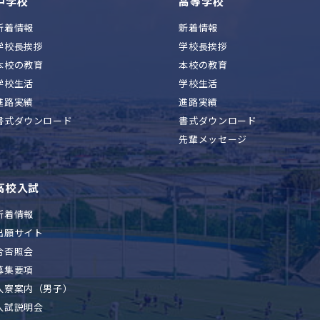
中学校
高等学校
新着情報
新着情報
学校長挨拶
学校長挨拶
本校の教育
本校の教育
学校生活
学校生活
進路実績
進路実績
書式ダウンロード
書式ダウンロード
先輩メッセージ
高校入試
新着情報
出願サイト
合否照会
募集要項
入寮案内（男子）
入試説明会