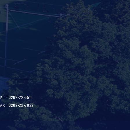
0282-22-5511
TEL：
0282-22-2822
FAX：