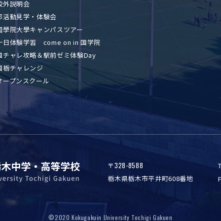
校外説明会
部活動見学・体験会
國學院大學キャンパスツアー
一日体験学習 come on in 国学院
国チャレ攻略＆駅前ゼミ体験Day
国栃チャレンジ
オープンスクール
328-8588
〒
栃木県栃木市平井町608番地
©2020 Kokugakuin University Tochigi Gakuen