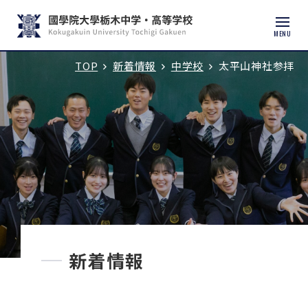
MENU
TOP
新着情報
中学校
太平山神社参拝
入試説明会・学校見学
学校紹介
中学校
高等学校
中学入試
新着情報
高校入試