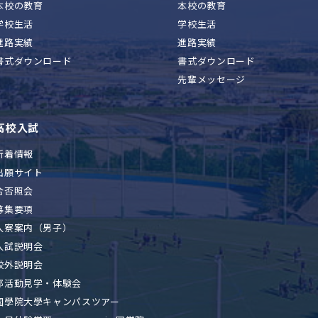
本校の教育
本校の教育
学校生活
学校生活
進路実績
進路実績
書式ダウンロード
書式ダウンロード
先輩メッセージ
高校入試
新着情報
出願サイト
合否照会
募集要項
入寮案内（男子）
入試説明会
校外説明会
部活動見学・体験会
國學院大學キャンパスツアー