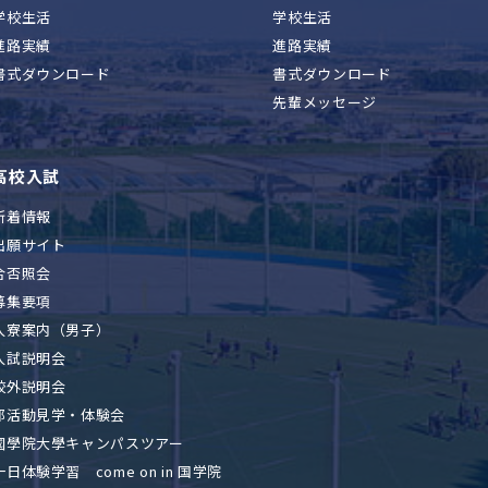
学校生活
学校生活
進路実績
進路実績
書式ダウンロード
書式ダウンロード
先輩メッセージ
高校入試
新着情報
出願サイト
合否照会
募集要項
入寮案内（男子）
入試説明会
校外説明会
部活動見学・体験会
國學院大學キャンパスツアー
一日体験学習 come on in 国学院