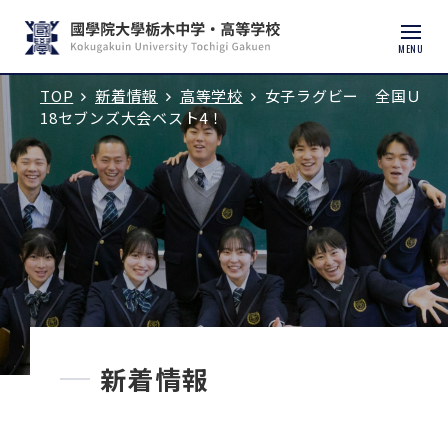
MENU
TOP
新着情報
高等学校
女子ラグビー 全国Ｕ
入試説明会・学校見学
18セブンズ大会ベスト4！
学校紹介
中学校
高等学校
中学入試
新着情報
高校入試