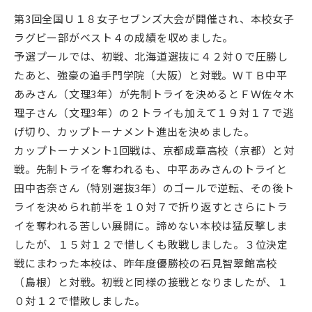
第3回全国Ｕ１８女子セブンズ大会が開催され、本校女子
ラグビー部がベスト４の成績を収めました。
予選プールでは、初戦、北海道選抜に４２対０で圧勝し
たあと、強豪の追手門学院（大阪）と対戦。ＷＴＢ中平
あみさん（文理3年）が先制トライを決めるとＦＷ佐々木
理子さん（文理3年）の２トライも加えて１９対１７で逃
げ切り、カップトーナメント進出を決めました。
カップトーナメント1回戦は、京都成章高校（京都）と対
戦。先制トライを奪われるも、中平あみさんのトライと
田中杏奈さん（特別選抜3年）のゴールで逆転、その後ト
ライを決められ前半を１０対７で折り返すとさらにトラ
イを奪われる苦しい展開に。諦めない本校は猛反撃しま
したが、１５対１２で惜しくも敗戦しました。３位決定
戦にまわった本校は、昨年度優勝校の石見智翠館高校
（島根）と対戦。初戦と同様の接戦となりましたが、１
０対１２で惜敗しました。