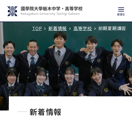
MENU
TOP
新着情報
高等学校
前期夏期講習
入試説明会・学校見学
学校紹介
中学校
高等学校
中学入試
新着情報
高校入試