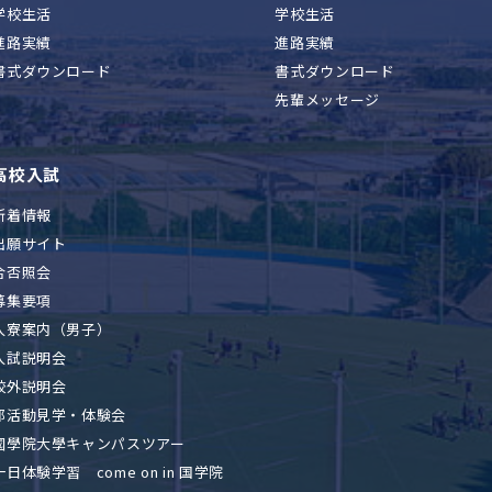
学校生活
学校生活
進路実績
進路実績
書式ダウンロード
書式ダウンロード
先輩メッセージ
高校入試
新着情報
出願サイト
合否照会
募集要項
入寮案内（男子）
入試説明会
校外説明会
部活動見学・体験会
國學院大學キャンパスツアー
一日体験学習 come on in 国学院