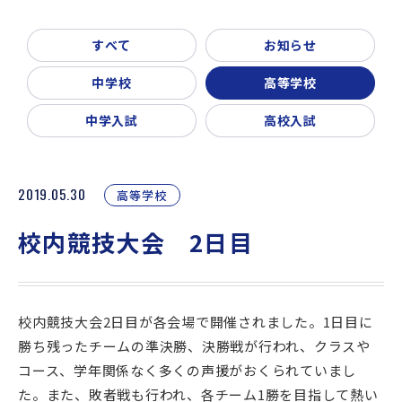
新着情報
入試説明会・学校見学
すべて
お知らせ
お問い合わせ・資料請求
父母会
同窓会
ご利用ガイド
中学校
高等学校
リンク集
中学入試
高校入試
2019.05.30
高等学校
校内競技大会 2日目
校内競技大会2日目が各会場で開催されました。1日目に
勝ち残ったチームの準決勝、決勝戦が行われ、クラスや
コース、学年関係なく多くの声援がおくられていまし
た。また、敗者戦も行われ、各チーム1勝を目指して熱い