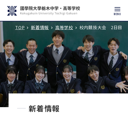
MENU
TOP
新着情報
高等学校
校内競技大会 2日目
入試説明会・学校見学
学校紹介
中学校
高等学校
中学入試
新着情報
高校入試