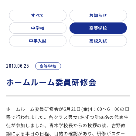
新着情報
入試説明会・学校見学
すべて
お知らせ
お問い合わせ・資料請求
父母会
同窓会
ご利用ガイド
中学校
高等学校
リンク集
中学入試
高校入試
2019.06.25
高等学校
ホームルーム委員研修会
ホームルーム委員研修会が6月21日(金)4：00～6：00の日
程で行われました。各クラス男女1名ずつ計86名の代表生
徒が参加しました。青木学校長からの挨拶の後、吉野教
諭による本日の日程、目的の確認があり、研修がスター