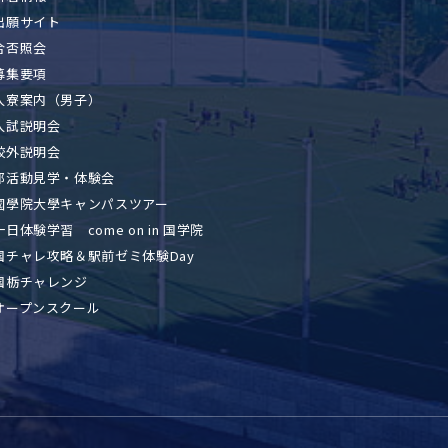
出願サイト
合否照会
募集要項
入寮案内（男子）
入試説明会
校外説明会
部活動見学・体験会
國學院大學キャンパスツアー
一日体験学習 come on in 国学院
国チャレ攻略＆駅前ゼミ体験Day
国栃チャレンジ
オープンスクール