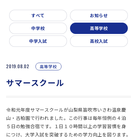
新着情報
入試説明会・学校見学
すべて
お知らせ
お問い合わせ・資料請求
父母会
同窓会
ご利用ガイド
中学校
高等学校
リンク集
中学入試
高校入試
2019.08.02
高等学校
サマースクール
令和元年度サマースクールが山梨県笛吹市いさわ温泉慶
山・古柏園で行われました。この行事は毎年恒例の４泊
５日の勉強合宿です。１日１０時間以上の学習習慣を身
につけ、大学入試を突破するための学力向上を図ります。