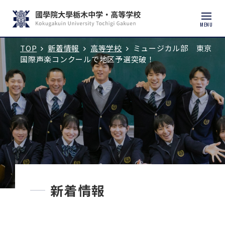
MENU
TOP
新着情報
高等学校
ミュージカル部 東京
入試説明会・学校見学
国際声楽コンクールで地区予選突破！
学校紹介
中学校
高等学校
中学入試
新着情報
高校入試