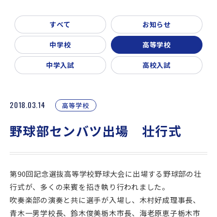
新着情報
入試説明会・学校見学
すべて
お知らせ
お問い合わせ・資料請求
父母会
同窓会
ご利用ガイド
中学校
高等学校
リンク集
中学入試
高校入試
2018.03.14
高等学校
野球部センバツ出場 壮行式
第90回記念選抜高等学校野球大会に出場する野球部の壮
行式が、多くの来賓を招き執り行われました。
吹奏楽部の演奏と共に選手が入場し、木村好成理事長、
青木一男学校長、鈴木俊美栃木市長、海老原恵子栃木市