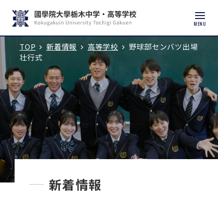
MENU
TOP
新着情報
高等学校
野球部センバツ出場
入試説明会・学校見学
壮行式
学校紹介
中学校
高等学校
中学入試
新着情報
高校入試