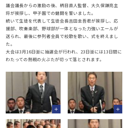
議会議長からの激励の後、柄目直人監督、大久保謙亮主
将が挨拶し、甲子園での健闘を誓いました。
続いて生徒を代表して生徒会長吉田圭吾君が挨拶し、応
援部、吹奏楽部、野球部が一体となった力強いエールが
送られ、最後に参列者全員で校歌を歌い、式を終えまし
た。
大会は3月16日㈮に抽選会が行われ、23日㈮には13日間に
わたっての熱戦の火ぶたが切って落とされます。