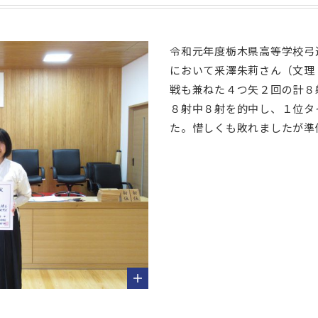
令和元年度栃木県高等学校弓
において釆澤朱莉さん（文理
戦も兼ねた４つ矢２回の計８
８射中８射を的中し、１位タ
た。惜しくも敗れましたが準