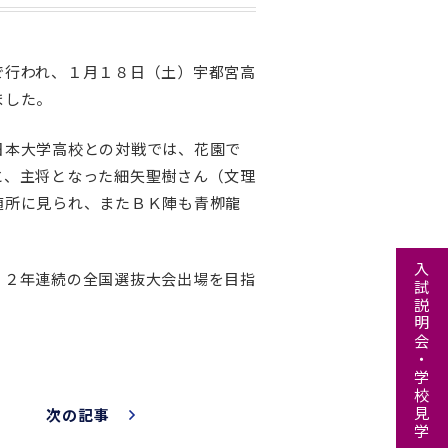
で行われ、１月１８日（土）宇都宮高
ました。
日本大学高校との対戦では、花園で
と、主将となった細矢聖樹さん（文理
随所に見られ、またＢＫ陣も青栁龍
。
入試説明会・学校見学
、２年連続の全国選抜大会出場を目指
次の記事