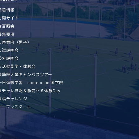
新着情報
出願サイト
合否照会
募集要項
入寮案内（男子）
入試説明会
校外説明会
部活動見学・体験会
國學院大學キャンパスツアー
一日体験学習 come on in 国学院
国チャレ攻略＆駅前ゼミ体験Day
国栃チャレンジ
オープンスクール