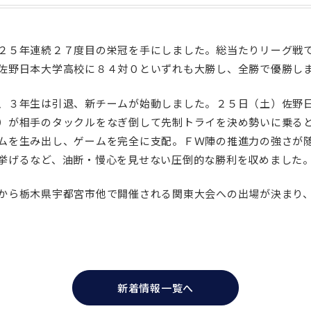
２５年連続２７度目の栄冠を手にしました。総当たりリーグ戦
佐野日本大学高校に８４対０といずれも大勝し、全勝で優勝し
、３年生は引退、新チームが始動しました。２５日（土）佐野
）が相手のタックルをなぎ倒して先制トライを決め勢いに乗る
ムを生み出し、ゲームを完全に支配。ＦＷ陣の推進力の強さが
挙げるなど、油断・慢心を見せない圧倒的な勝利を収めました
から栃木県宇都宮市他で開催される関東大会への出場が決まり
新着情報一覧へ