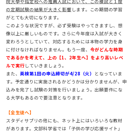
院大學や指定校への推薦入試において、この模試と１度
の定期試験の結果が大きく影響
します。この期間の学習
がとても大切になります。
このような状況ですが、必ず受験はやってきますし、想
像以上に厳しいものです。さらに今年度は入試が大きく
変わろうとしていて、対応するためには本物の学力を身
に付けなければなりません。もう一度、
今がどんな時期
であるかを考えて、上の【1、2年生へ】をより高いレベ
ルで実行
していきましょう。
また、
英検第1回の申込締切が4/28（火）
となっていま
す。予定通りに実施されるかどうかは分かりませんが、申
込みを完了し試験の対策を行いましょう。出願要件にな
る大学もあるので要注意となります。
【全生徒へ】
スタディサプリの他にも、ネット上にはいろいろな教材
があります。文部科学省では「子供の学び応援サイト」