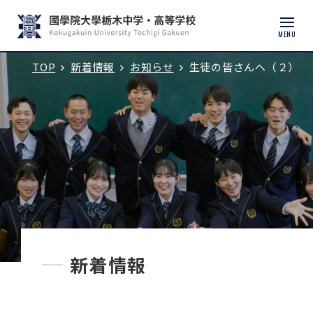
MENU
TOP
新着情報
お知らせ
生徒の皆さんへ（２）
入試説明会・学校見学
学校紹介
中学校
高等学校
中学入試
新着情報
高校入試