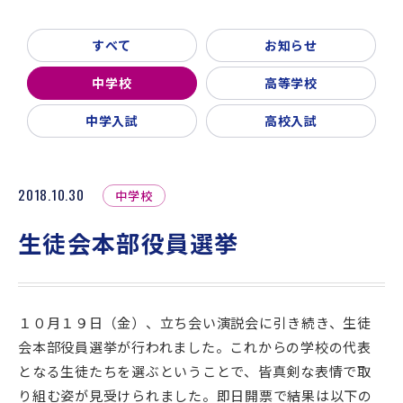
新着情報
入試説明会・学校見学
すべて
お知らせ
お問い合わせ・資料請求
父母会
同窓会
ご利用ガイド
中学校
高等学校
リンク集
中学入試
高校入試
2018.10.30
中学校
生徒会本部役員選挙
１０月１９日（金）、立ち会い演説会に引き続き、生徒
会本部役員選挙が行われました。これからの学校の代表
となる生徒たちを選ぶということで、皆真剣な表情で取
り組む姿が見受けられました。即日開票で結果は以下の