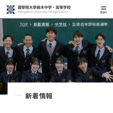
MENU
TOP
新着情報
中学校
生徒会本部役員選挙
入試説明会・学校見学
学校紹介
中学校
高等学校
中学入試
新着情報
高校入試