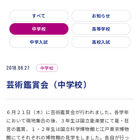
新着情報
入試説明会・学校見学
すべて
お知らせ
お問い合わせ・資料請求
父母会
同窓会
ご利用ガイド
中学校
高等学校
リンク集
中学入試
高校入試
2018.06.27
中学校
芸術鑑賞会（中学校）
６月２１日（木）に芸術鑑賞会が行われました。各学年
において現地集合の後、３年生は国立能楽堂にて能・狂
言の鑑賞、１・２年生は国立科学博物館と江戸東京博物
館にてそれぞれの博物館の見学をしました。各自が行っ