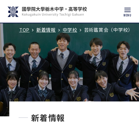
MENU
TOP
新着情報
中学校
芸術鑑賞会（中学校）
入試説明会・学校見学
学校紹介
中学校
高等学校
中学入試
新着情報
高校入試