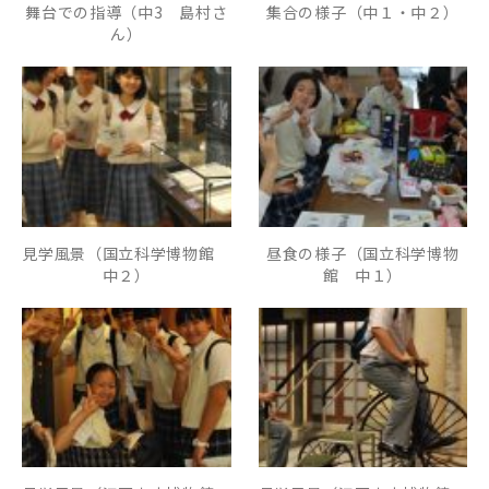
舞台での指導（中3 島村さ
集合の様子（中１・中２）
ん）
見学風景（国立科学博物館
昼食の様子（国立科学博物
中２）
館 中１）