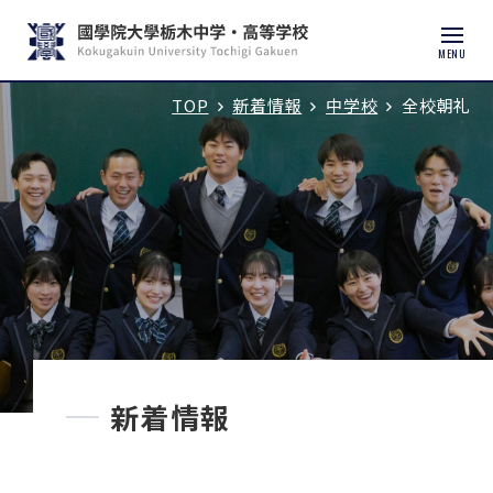
MENU
TOP
新着情報
中学校
全校朝礼
入試説明会・学校見学
学校紹介
中学校
高等学校
中学入試
新着情報
高校入試