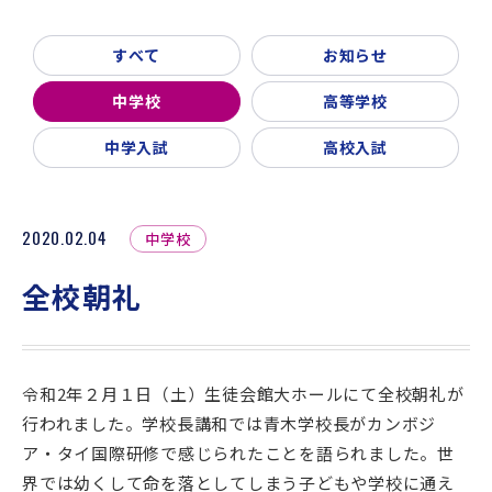
新着情報
入試説明会・学校見学
すべて
お知らせ
お問い合わせ・資料請求
父母会
同窓会
ご利用ガイド
中学校
高等学校
リンク集
中学入試
高校入試
2020.02.04
中学校
全校朝礼
令和2年２月１日（土）生徒会館大ホールにて全校朝礼が
行われました。学校長講和では青木学校長がカンボジ
ア・タイ国際研修で感じられたことを語られました。世
界では幼くして命を落としてしまう子どもや学校に通え