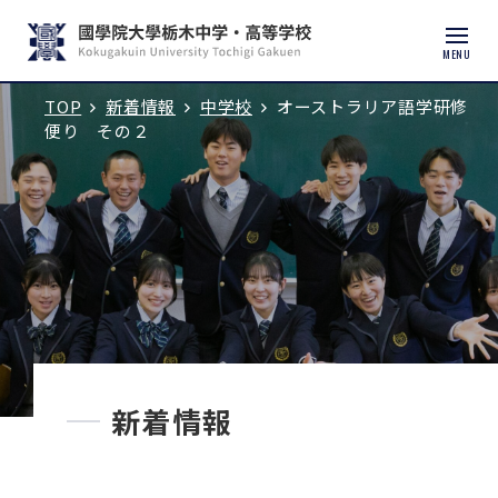
MENU
TOP
新着情報
中学校
オーストラリア語学研修
入試説明会・学校見学
便り その２
学校紹介
中学校
高等学校
中学入試
新着情報
高校入試