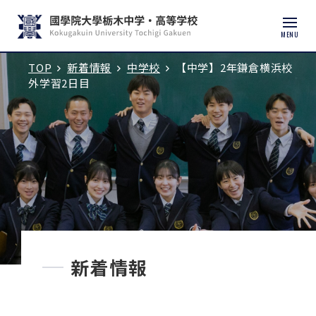
MENU
TOP
新着情報
中学校
【中学】2年鎌倉横浜校
入試説明会・学校見学
外学習2日目
学校紹介
中学校
高等学校
中学入試
新着情報
高校入試