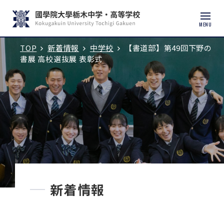
MENU
TOP
新着情報
中学校
【書道部】第49回下野の
入試説明会・学校見学
書展 高校選抜展 表彰式
学校紹介
中学校
高等学校
中学入試
新着情報
高校入試