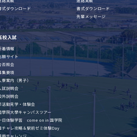
進路実績
進路実績
書式ダウンロード
書式ダウンロード
先輩メッセージ
高校入試
新着情報
出願サイト
合否照会
募集要項
入寮案内（男子）
入試説明会
校外説明会
部活動見学・体験会
國學院大學キャンパスツアー
一日体験学習 come on in 国学院
国チャレ攻略＆駅前ゼミ体験Day
国栃チャレンジ