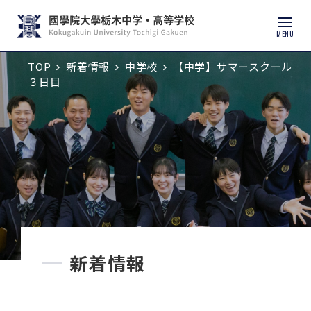
MENU
TOP
新着情報
中学校
【中学】サマースクール
入試説明会・学校見学
３日目
学校紹介
中学校
高等学校
中学入試
新着情報
高校入試