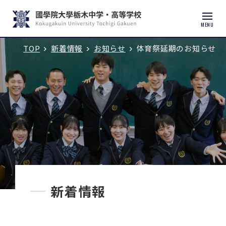
MENU
TOP
新着情報
お知らせ
体育祭延期のお知らせ
入試説明会・学校見学
学校紹介
中学校
高等学校
中学入試
新着情報
高校入試