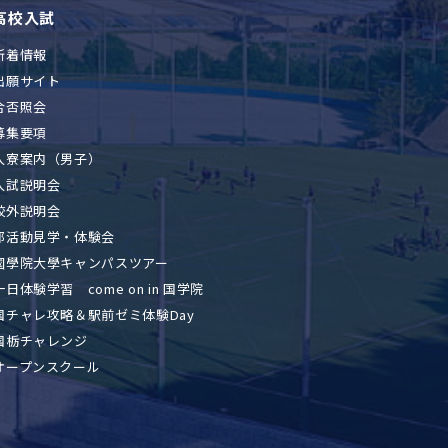
高校入試
新着情報
出願サイト
合否照会
募集要項
入寮案内（男子）
入試説明会
校外説明会
部活動見学・体験会
國學院大學キャンパスツアー
一日体験学習 come on in 国学院
国チャレ攻略＆駅前ゼミ体験Day
国栃チャレンジ
オープンスクール