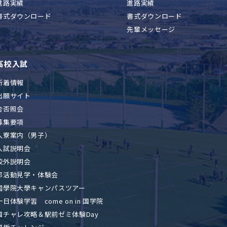
進路実績
進路実績
書式ダウンロード
書式ダウンロード
先輩メッセージ
高校入試
新着情報
出願サイト
合否照会
募集要項
入寮案内（男子）
入試説明会
校外説明会
部活動見学・体験会
國學院大學キャンパスツアー
一日体験学習 come on in 国学院
国チャレ攻略＆駅前ゼミ体験Day