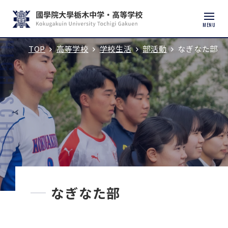
MENU
TOP
高等学校
学校生活
部活動
なぎなた部
入試説明会・学校見学
学校紹介
中学校
高等学校
中学入試
なぎなた部
高校入試