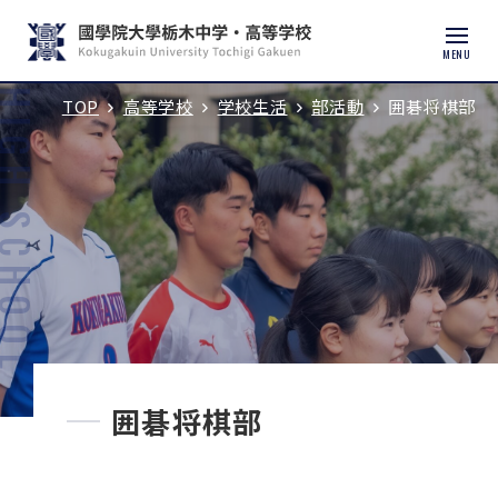
MENU
TOP
高等学校
学校生活
部活動
囲碁将棋部
入試説明会・学校見学
学校紹介
中学校
高等学校
中学入試
囲碁将棋部
高校入試