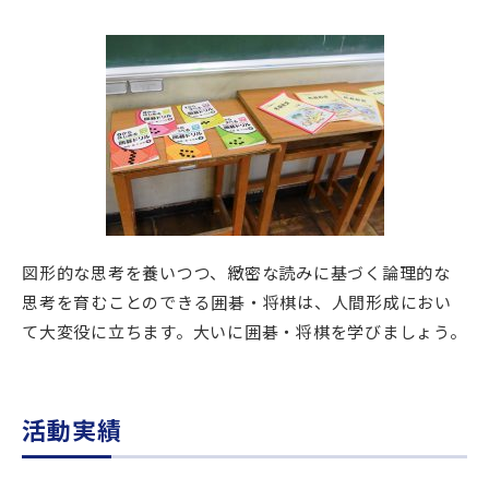
新着情報
入試説明会・学校見学
お問い合わせ・資料請求
父母会
同窓会
ご利用ガイド
リンク集
図形的な思考を養いつつ、緻密な読みに基づく論理的な
思考を育むことのできる囲碁・将棋は、人間形成におい
て大変役に立ちます。大いに囲碁・将棋を学びましょう。
活動実績